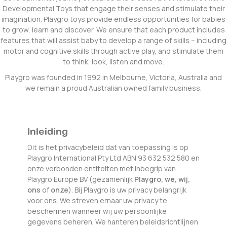
Developmental Toys that engage their senses and stimulate their
imagination. Playgro toys provide endless opportunities for babies
to grow, learn and discover. We ensure that each product includes
features that will assist baby to develop a range of skills – including
motor and cognitive skills through active play, and stimulate them
to think, look, listen and move.
Playgro was founded in 1992 in Melbourne, Victoria, Australia and
we remain a proud Australian owned family business.
Inleiding
Dit is het privacybeleid dat van toepassing is op
Playgro International Pty Ltd ABN 93 632 532 580 en
onze verbonden entiteiten met inbegrip van
Playgro Europe BV (gezamenlijk
Playgro, we, wij,
ons
of
onze
). Bij Playgro is uw privacy belangrijk
voor ons. We streven ernaar uw privacy te
beschermen wanneer wij uw persoonlijke
gegevens beheren. We hanteren beleidsrichtlijnen