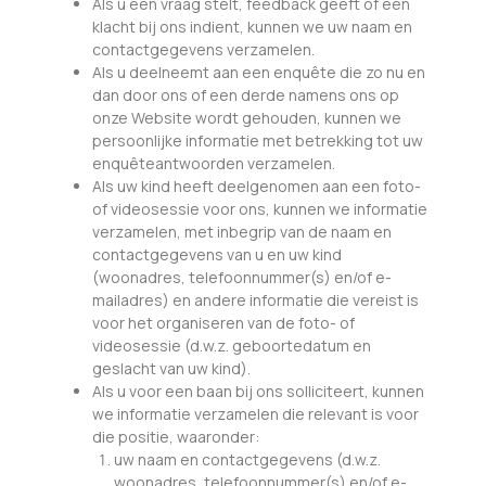
Als u een vraag stelt, feedback geeft of een
klacht bij ons indient, kunnen we uw naam en
contactgegevens verzamelen.
Als u deelneemt aan een enquête die zo nu en
dan door ons of een derde namens ons op
onze Website wordt gehouden, kunnen we
persoonlijke informatie met betrekking tot uw
enquêteantwoorden verzamelen.
Als uw kind heeft deelgenomen aan een foto-
of videosessie voor ons, kunnen we informatie
verzamelen, met inbegrip van de naam en
contactgegevens van u en uw kind
(woonadres, telefoonnummer(s) en/of e-
mailadres) en andere informatie die vereist is
voor het organiseren van de foto- of
videosessie (d.w.z. geboortedatum en
geslacht van uw kind).
Als u voor een baan bij ons solliciteert, kunnen
we informatie verzamelen die relevant is voor
die positie, waaronder:
uw naam en contactgegevens (d.w.z.
woonadres, telefoonnummer(s) en/of e-